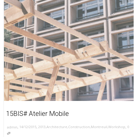
15BIS# Atelier Mobile
,
,
,
14/12/2015
2013
,
Architecture
,
Construction
,
Montreuil
,
Workshop
0
admin