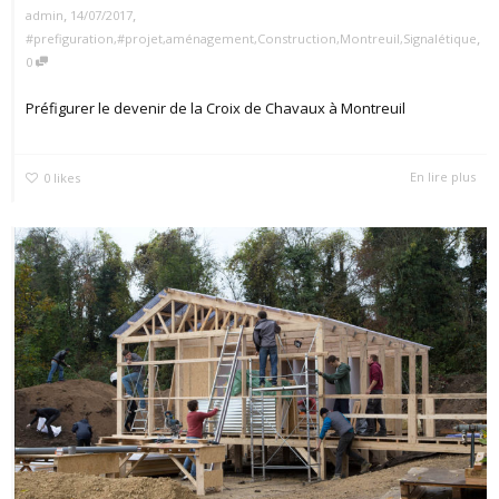
,
,
14/07/2017
admin
,
#prefiguration
,
#projet
,
aménagement
,
Construction
,
Montreuil
,
Signalétique
0
Préfigurer le devenir de la Croix de Chavaux à Montreuil
En lire plus
0
likes