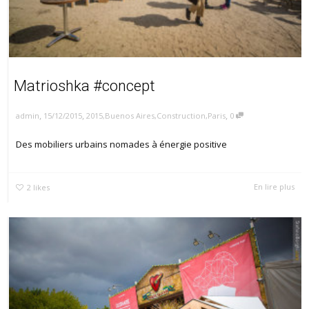
Matrioshka #concept
,
,
,
15/12/2015
2015
,
Buenos Aires
,
Construction
,
Paris
0
admin
Des mobiliers urbains nomades à énergie positive
En lire plus
2
likes