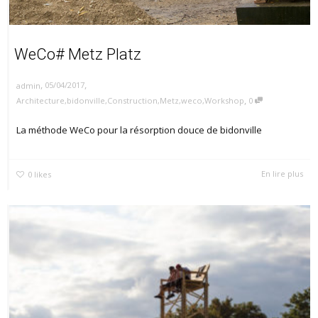
WeCo# Metz Platz
,
,
05/04/2017
admin
,
Architecture
,
bidonville
,
Construction
,
Metz
,
weco
,
Workshop
0
La méthode WeCo pour la résorption douce de bidonville
En lire plus
0
likes