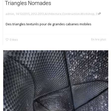
Triangles Nomades
,
,
,
14/12/2015
2012-2013
,
Architecture
,
Construction
,
Workshop
0
admin
Des triangles texturés pour de grandes cabanes mobiles
En lire plus
0
likes