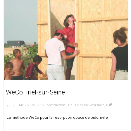
WeCo Triel-sur-Seine
,
,
,
14/12/2015
2015
,
Construction
,
Triel sur Seine
,
Worshop
0
admin
La méthode WeCo pour la résorption douce de bidonville