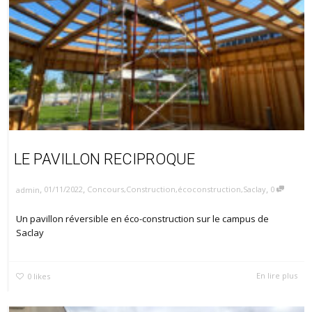
LE PAVILLON RECIPROQUE
,
,
,
01/11/2022
Concours
,
Construction
,
écoconstruction
,
Saclay
0
admin
Un pavillon réversible en éco-construction sur le campus de
Saclay
En lire plus
0
likes