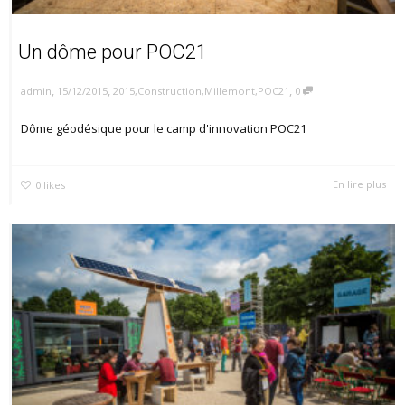
Un dôme pour POC21
,
,
,
15/12/2015
2015
,
Construction
,
Millemont
,
POC21
0
admin
Dôme géodésique pour le camp d'innovation POC21
En lire plus
0
likes