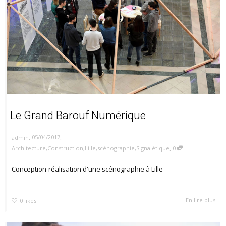
Le Grand Barouf Numérique
,
,
05/04/2017
admin
,
Architecture
,
Construction
,
Lille
,
scénographie
,
Signalétique
0
Conception-réalisation d'une scénographie à Lille
En lire plus
0
likes