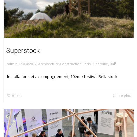
Superstock
,
,
,
05/04/2017
Architecture
,
Construction
,
Paris
,
Superville
0
admin
Installations et accompagnement, 10ème festival Bellastock
En lire plus
0
likes