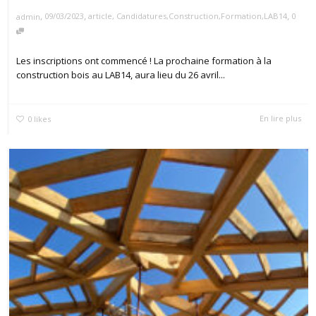
,
,
,
09/03/2023
article
,
Candidatures
,
Construction
,
Formation
,
LAB14
0
admin
Les inscriptions ont commencé ! La prochaine formation à la
construction bois au LAB14, aura lieu du 26 avril...
En lire plus
0
likes