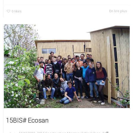
En lire plus
0
likes
15BIS# Ecosan