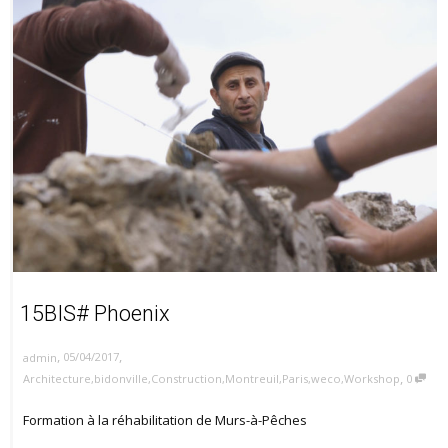
15BIS# Phoenix
,
,
05/04/2017
admin
,
Architecture
,
bidonville
,
Construction
,
Montreuil
,
Paris
,
weco
,
Workshop
0
Formation à la réhabilitation de Murs-à-Pêches