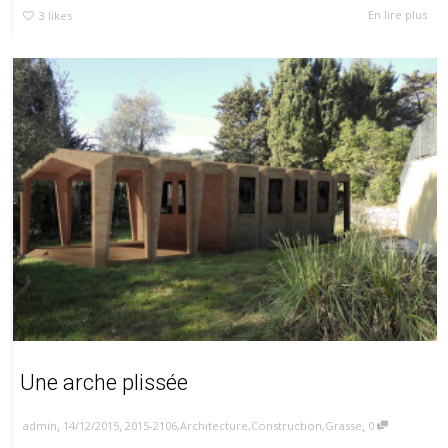
En lire plus
3
likes
Une arche plissée
,
,
,
14/12/2015
2015-2106
,
Architecture
,
Construction
,
Grasse
0
admin