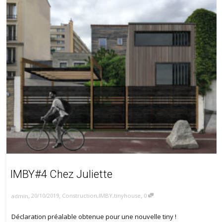
IMBY#4 Chez Juliette
,
,
,
20/10/2019
Construction
,
IMBY
,
tinyhouse
0
admin
Déclaration préalable obtenue pour une nouvelle tiny !