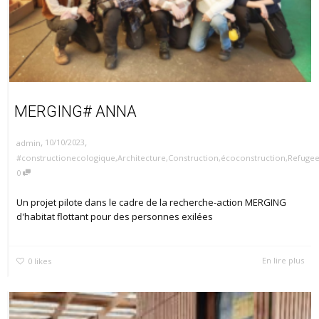
MERGING# ANNA
,
,
10/10/2023
admin
#constructionecologique
,
Architecture
,
Construction
,
écoconstruction
,
Refugee
0
Un projet pilote dans le cadre de la recherche-action MERGING
d'habitat flottant pour des personnes exilées
En lire plus
0
likes