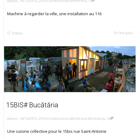
,
,
,
14/12/2015
2014
,
Construction
,
Montreuil
0
admin
Machine à regarder la ville, une installation au 116
En lire plus
0
likes
15BIS# Bucătăria
,
,
,
14/12/2015
2014
,
Construction
,
Montreuil
,
Workshop
0
admin
Une cuisine collective pour le 15bis rue Saint-Antoine