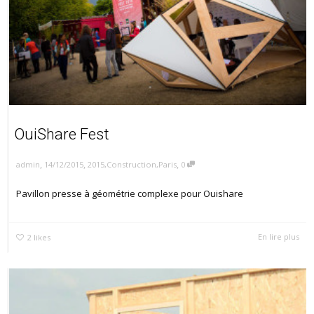
OuiShare Fest
,
,
,
14/12/2015
2015
,
Construction
,
Paris
0
admin
Pavillon presse à géométrie complexe pour Ouishare
En lire plus
2
likes