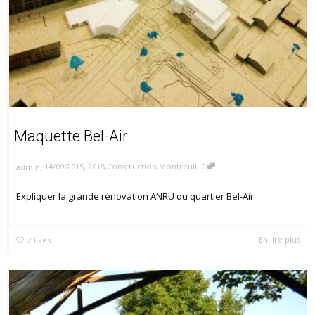
Maquette Bel-Air
,
,
,
14/09/2015
2015
,
Construction
,
Montreuil
0
admin
Expliquer la grande rénovation ANRU du quartier Bel-Air
En lire plus
2
likes