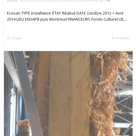
,
,
,
14/12/2015
2014
,
Construction
,
Montreuil
,
Workshop
0
admin
Ecosan TYPE Installation ÉTAT Réalisé DATE Octobre 2013 > Avril
2014 LIEU ENSAPB puis Montreuil FINANCEURS Fonds Culturel UE,...
En lire plus
0
likes