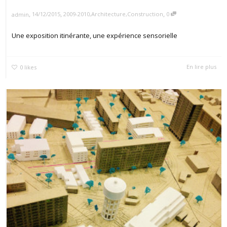
,
,
,
14/12/2015
2009-2010
,
Architecture
,
Construction
0
admin
Une exposition itinérante, une expérience sensorielle
En lire plus
0
likes