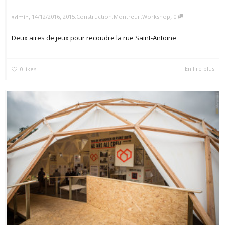
,
,
,
14/12/2016
2015
,
Construction
,
Montreuil
,
Workshop
0
admin
Deux aires de jeux pour recoudre la rue Saint-Antoine
En lire plus
0
likes