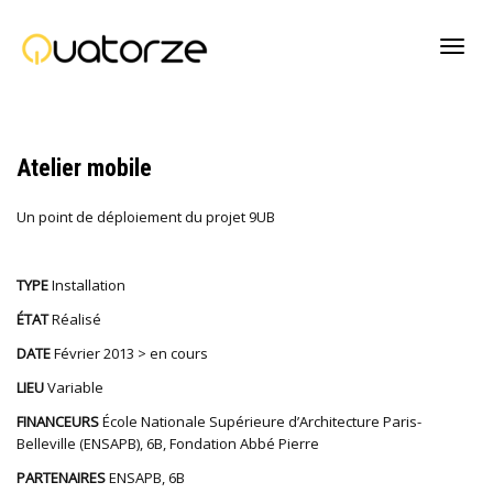
Active
Atelier mobile
navig
Un point de déploiement du projet 9UB
TYPE
Installation
ÉTAT
Réalisé
DATE
Février 2013 > en cours
LIEU
Variable
FINANCEURS
École Nationale Supérieure d’Architecture Paris-
Belleville (ENSAPB), 6B, Fondation Abbé Pierre
PARTENAIRES
ENSAPB, 6B