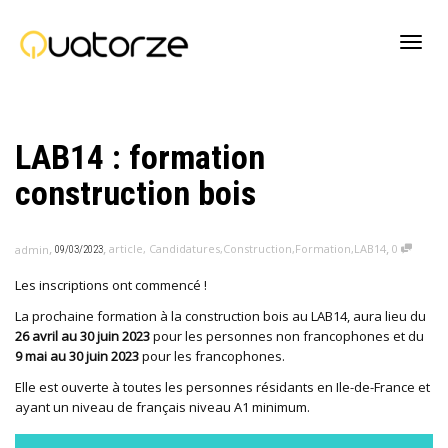
Active
LAB14 : formation
navig
construction bois
,
,
,
article
,
Candidatures
,
Construction
,
Formation
,
LAB14
0
admin
09/03/2023
Les inscriptions ont commencé !
La prochaine formation à la construction bois au LAB14, aura lieu du
26 avril au 30 juin 2023
pour les personnes non francophones et du
9 mai au 30 juin 2023
pour les francophones.
Elle est ouverte à toutes les personnes résidants en Ile-de-France et
ayant un niveau de français niveau A1 minimum.