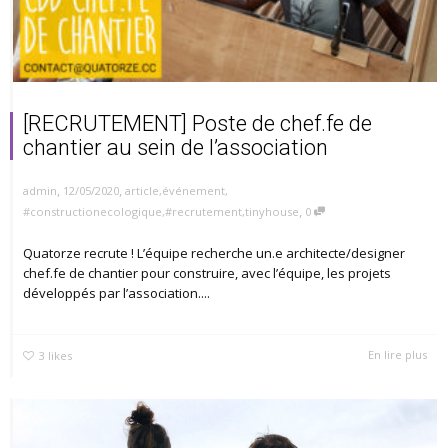
[RECRUTEMENT] Poste de chef.fe de
chantier au sein de l’association
,
,
12/05/2020
article
,
événement
,
admin
,
#constructionecologique
,
#recrutement
,
tinyhouse
0
Quatorze recrute ! L’équipe recherche un.e architecte/designer
chef.fe de chantier pour construire, avec l’équipe, les projets
développés par l’association....
En lire plus
3
likes