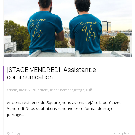
[STAGE VENDREDI] Assistant.e
communication
,
,
,
04/05/2020
article
,
#recrutement
,
#stage
0
admin
Anciens résidents du Square, nous avions déjà collaboré avec
Vendredi. Nous souhaitons renouveler ce format de stage
partagé...
En lire plus
1
like