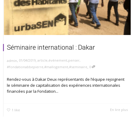
Séminaire international : Dakar
,
,
01/04/2019
article
,
événement
,
penser
,
admin
,
#fondationabbepierre
,
#mallogement
,
#seminaire
0
Rendez-vous à Dakar Deux représentants de l’équipe rejoignent
le séminaire de capitalisation des expériences internationales
financées par la Fondation...
En lire plus
1
like