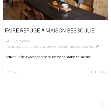
FAIRE REFUGE # MAISON BESSOULIE
,
,
04/06/2020
admin
,
#prefiguration
,
#projet
,
Architecture
,
Briançon
,
Refugees
,
Réfugiés
0
Activer un lieu vacant par le tourisme solidaire et l'accueil
En lire plus
0
likes