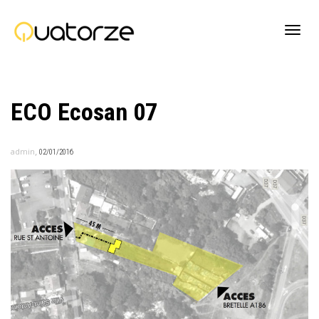
Active
ECO Ecosan 07
navig
,
admin
02/01/2016