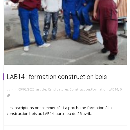
LAB14 : formation construction bois
,
,
,
09/03/2023
article
,
Candidatures
,
Construction
,
Formation
,
LAB14
0
admin
Les inscriptions ont commencé ! La prochaine formation à la
construction bois au LAB14, aura lieu du 26 avril...