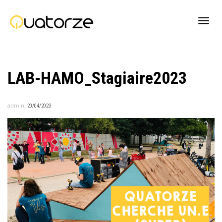
Active
LAB-HAMO_Stagiaire2023
navig
,
admin
20/04/2023