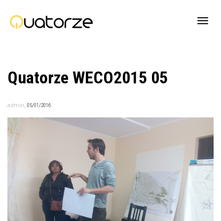
Active
Quatorze WECO2015 05
navig
,
admin
05/01/2016