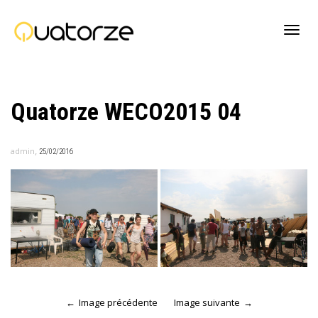
Active
Quatorze WECO2015 04
navig
,
admin
25/02/2016
Image précédente
Image suivante