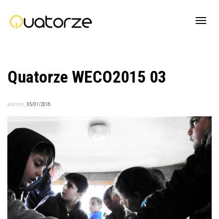
Active
Quatorze WECO2015 03
navig
,
admin
05/01/2016