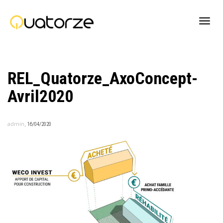
Active
REL_Quatorze_AxoConcept-
navig
Avril2020
,
admin
16/04/2020