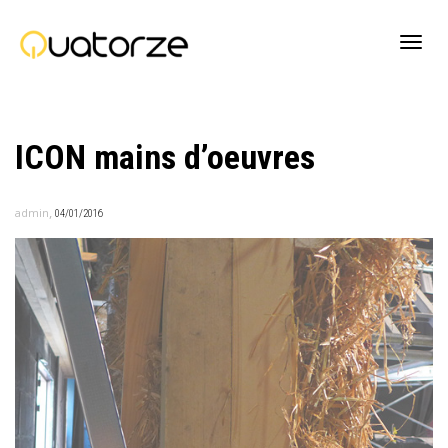
Active
ICON mains d’oeuvres
navig
,
admin
04/01/2016