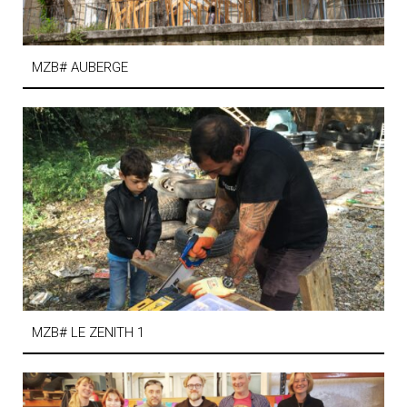
MZB# AUBERGE
MZB# LE ZENITH 1