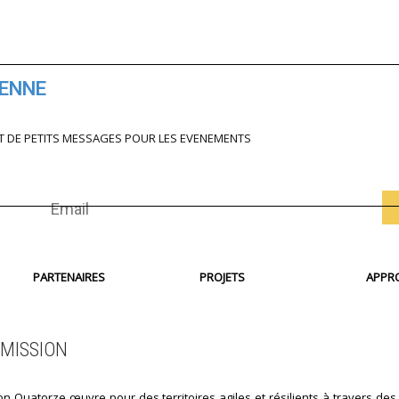
IENNE
T DE PETITS MESSAGES POUR LES EVENEMENTS
PARTENAIRES
PROJETS
APPR
MISSION
on Quatorze œuvre pour des territoires agiles et résilients à travers des 