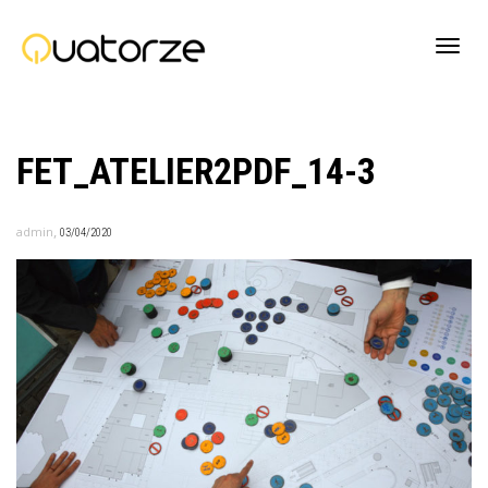
Active
FET_ATELIER2PDF_14-3
navig
,
admin
03/04/2020