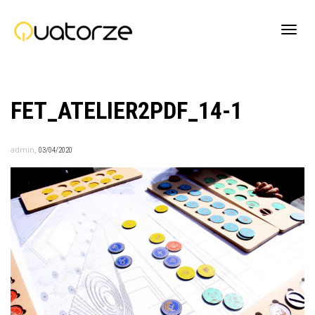
Active
FET_ATELIER2PDF_14-1
navig
,
admin
03/04/2020