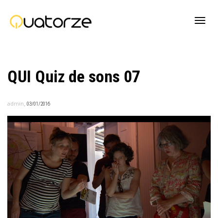
Active
QUI Quiz de sons 07
navig
,
admin
03/01/2016