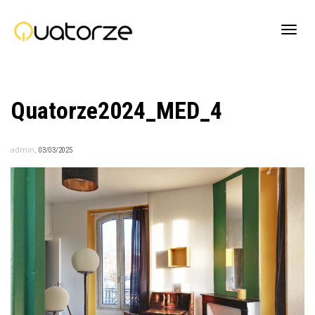
Active
Quatorze2024_MED_4
navig
,
admin
03/03/2025