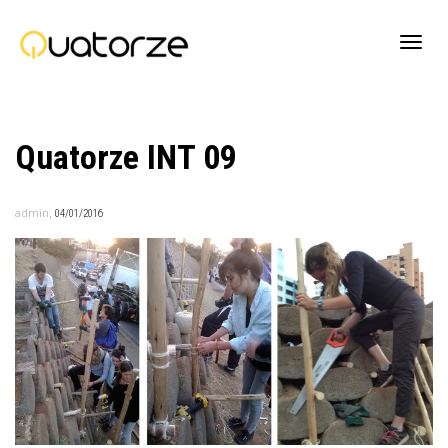
Active
Quatorze INT 09
navig
,
admin
04/01/2016