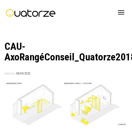
Active
CAU-
navig
AxoRangéConseil_Quatorze201
,
admin
08/04/2020