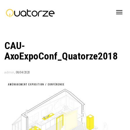
Active
CAU-
navig
AxoExpoConf_Quatorze2018
,
admin
08/04/2020