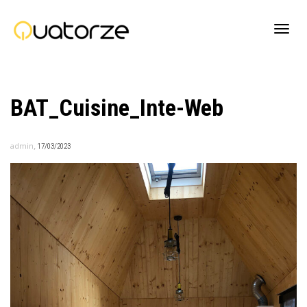
Active
BAT_Cuisine_Inte-Web
navig
,
admin
17/03/2023