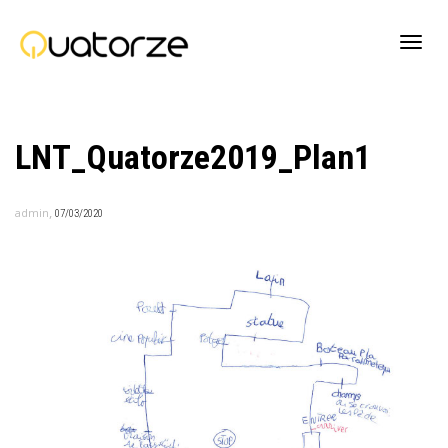
Active
LNT_Quatorze2019_Plan1
navig
,
admin
07/03/2020