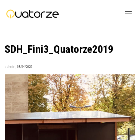
Active
SDH_Fini3_Quatorze2019
navig
,
admin
08/04/2020