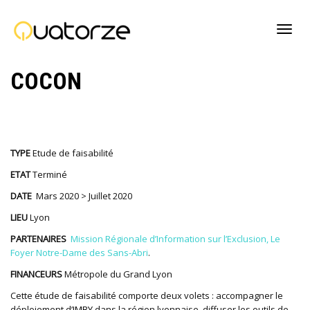
Active
COCON
navig
TYPE
Etude de faisabilité
ETAT
Terminé
DATE
Mars 2020 > Juillet 2020
LIEU
Lyon
PARTENAIRES
Mission Régionale d’Information sur l’Exclusion,
Le
Foyer Notre-Dame des Sans-Abri
.
FINANCEURS
Métropole du Grand Lyon
Cette étude de faisabilité comporte deux volets : accompagner le
déploiement d’
IMBY
dans la région lyonnaise, diffuser les outils de