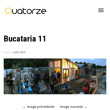
Active
Bucataria 11
navig
,
admin
02/01/2016
Image précédente
Image suivante