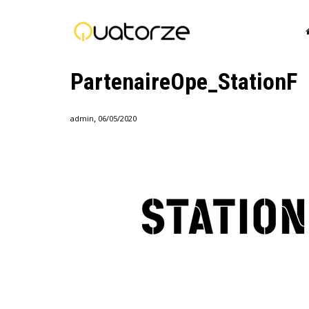
PartenaireOpe_StationF
,
admin
06/05/2020