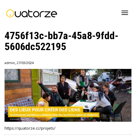
Active
4756f13c-bb7a-45a8-9fdd-
5606dc522195
navig
,
admin
27/03/2024
https://quatorze.cc/projets/