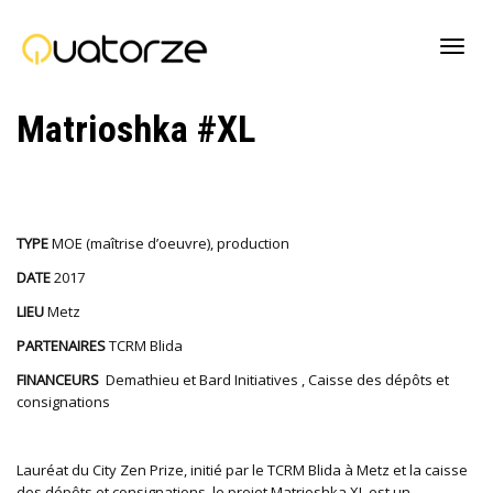
Active
Matrioshka #XL
navig
TYPE
MOE (maîtrise d’oeuvre), production
DATE
2017
LIEU
Metz
PARTENAIRES
TCRM Blida
FINANCEURS
Demathieu et Bard Initiatives , Caisse des dépôts et
consignations
Lauréat du City Zen Prize, initié par le TCRM Blida à Metz et la caisse
des dépôts et consignations, le projet Matrioshka XL est un