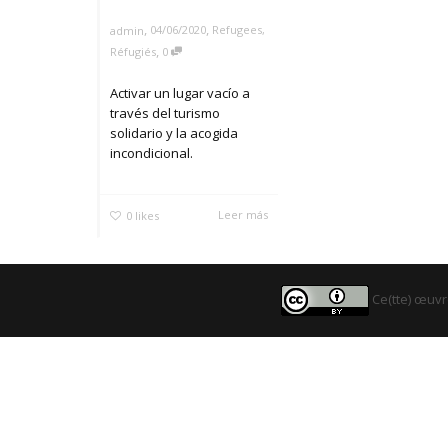
,
,
04/06/2020
Refugees
,
admin
,
Réfugiés
0
Activar un lugar vacío a
través del turismo
solidario y la acogida
incondicional.
Leer más
0
likes
Ce(tte) œuvr