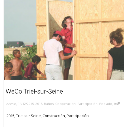
WeCo Triel-sur-Seine
,
,
,
14/12/2015
2015
,
Baños
,
Cooperación
,
Participación
,
Poblado
0
admin
2015, Triel sur Seine, Construcción, Participación