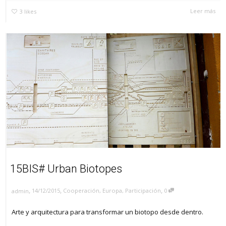
Leer más
3
likes
15BIS# Urban Biotopes
,
,
,
14/12/2015
Cooperación
,
Europa
,
Participación
0
admin
Arte y arquitectura para transformar un biotopo desde dentro.