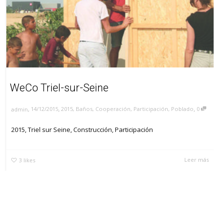
WeCo Triel-sur-Seine
,
,
,
14/12/2015
2015
,
Baños
,
Cooperación
,
Participación
,
Poblado
0
admin
2015, Triel sur Seine, Construcción, Participación
Leer más
3
likes