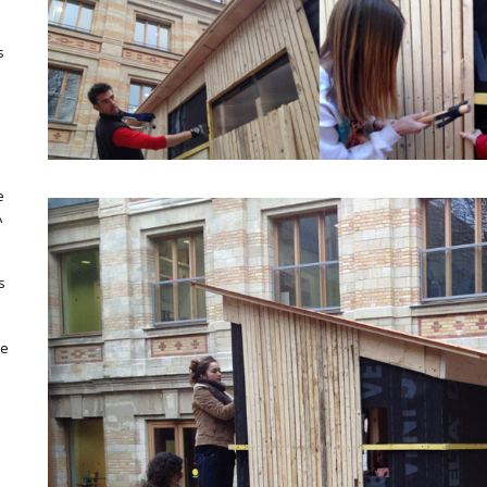
s
e
A
s
se