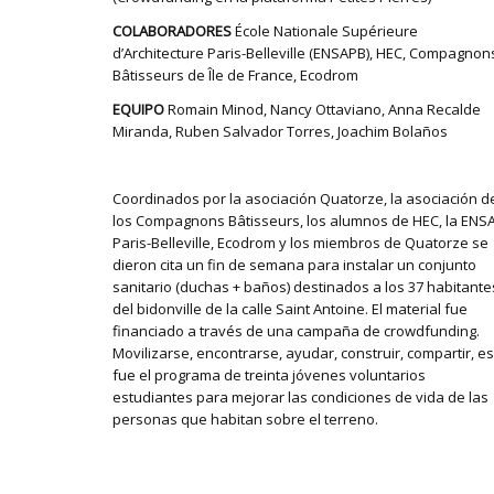
COLABORADORES
École Nationale Supérieure
d’Architecture Paris-Belleville (ENSAPB), HEC, Compagnon
Bâtisseurs de Île de France, Ecodrom
EQUIPO
Romain Minod, Nancy Ottaviano, Anna Recalde
Miranda, Ruben Salvador Torres, Joachim Bolaños
Coordinados por la asociación Quatorze, la asociación d
los Compagnons Bâtisseurs, los alumnos de HEC, la ENS
Paris-Belleville, Ecodrom y los miembros de Quatorze se
dieron cita un fin de semana para instalar un conjunto
sanitario (duchas + baños) destinados a los 37 habitante
del bidonville de la calle Saint Antoine. El material fue
financiado a través de una campaña de crowdfunding.
Movilizarse, encontrarse, ayudar, construir, compartir, e
fue el programa de treinta jóvenes voluntarios
estudiantes para mejorar las condiciones de vida de las
personas que habitan sobre el terreno.