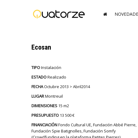
NOVEDADE
Ecosan
TIPO
Instalación
ESTADO
Realizado
FECHA
Octubre 2013 > Abril2014
LUGAR
Montreuil
DIMENSIONES
15 m
2
PRESUPUESTO
13 500 €
FINANCIACIÓN
Fondo Cultural UE, Fundación Abbé Pierre,
Fundación Spie Batignolles, Fundación Somfy
(Crowdfunding en la plataforma Petites Pierres)